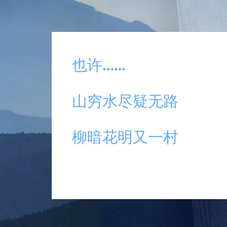
也许……
山穷水尽疑无路
柳暗花明又一村