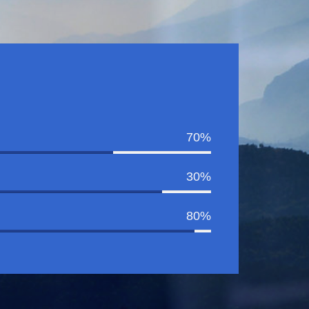
70%
30%
80%